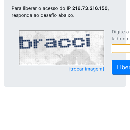
Para liberar o acesso
do IP
216.73.216.150
,
responda ao desafio abaixo.
Digite 
lado no
[trocar imagem]